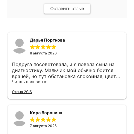
Оставить отзыв
Дарья Портнова
8 августа 2026
Подруга посоветовала, и я повела сына на
диагностику. Мальчик мой обычно боится
врачей, но тут обстановка спокойная, цвета
приятные, чистота - он даже не капризничал.
Читать полностью
Нина Альбертовна объяснила всё понятно,
Отзыв 2GIS
без лишней паники. Записались на
повторный приём, напоминание пришло и за
день, и за два часа - очень удобно, я бы
точно забыла))
Кира Воронина
7 августа 2026