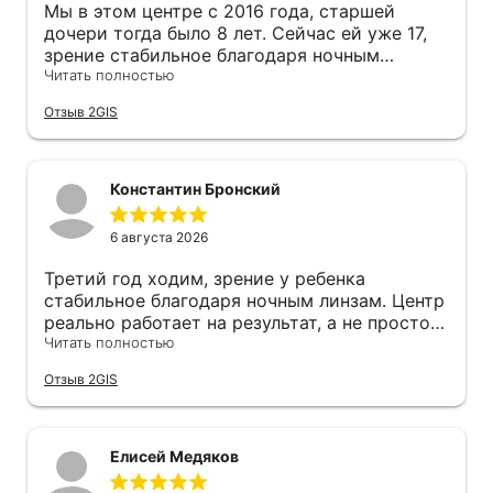
Мы в этом центре с 2016 года, старшей
дочери тогда было 8 лет. Сейчас ей уже 17,
зрение стабильное благодаря ночным
линзам. Недавно заметила что оборудование
Читать полностью
обновили — приятно видеть что клиника
Отзыв 2GIS
развивается. Младшую тоже привела на
проверку, к Наталье Владимировне. Всё
отлично, внимательный подход, никакой
спешки. Отдельное спасибо за напоминания
Константин Бронский
о замене линз, потому что в суете можно
запросто пропустить срок. И цены на линзы
6 августа 2026
реально ниже чем в других местах, я
сравнивала.
Третий год ходим, зрение у ребенка
стабильное благодаря ночным линзам. Центр
реально работает на результат, а не просто
деньги берет. Цены адекватные, ниже чем в
Читать полностью
других клиниках Кемерово. Когда приходит
Отзыв 2GIS
время менять линзы - присылают
напоминание, очень удобно.
Елисей Медяков