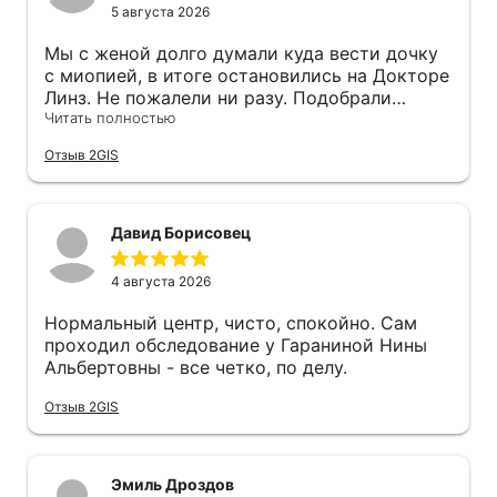
5 августа 2026
Мы с женой долго думали куда вести дочку
с миопией, в итоге остановились на Докторе
Линз. Не пожалели ни разу. Подобрали
ночные линзы, Альфия Раисовна Ахмадеева
Читать полностью
подробно обьяснила как ими пользоваться,
Отзыв 2GIS
что они именно корректируют зрение и не
дают ему падать дальше. За год осмотры
бесплатно - это реально выгодно. Ещё
нравится система напоминаний: смс
Давид Борисовец
приходит при записи, потом за день, потом
за 2 часа. Ни разу не забыли про прием)) В
4 августа 2026
холле приятно находиться, цвета спокойные,
обстановка расслабляющая. Парковка тоже
Нормальный центр, чисто, спокойно. Сам
без проблем, место всегда найдется.
проходил обследование у Гараниной Нины
Альбертовны - все четко, по делу.
Отзыв 2GIS
Эмиль Дроздов